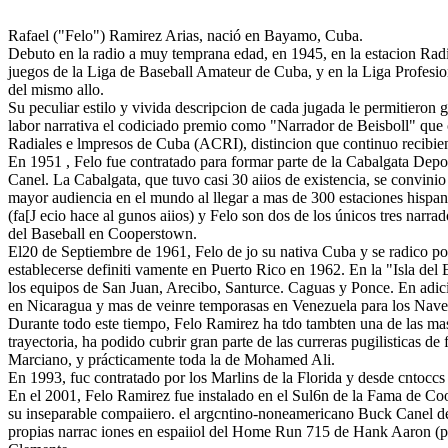
Rafael ("Felo") Ramirez Arias, nació en Bayamo, Cuba.
Debuto en la radio a muy temprana edad, en 1945, en la estacion Rad
juegos de la Liga de Baseball Amateur de Cuba, y en la Liga Profesi
del mismo allo.
Su peculiar estilo y vivida descripcion de cada jugada le permitieron 
labor narrativa el codiciado premio como "Narrador de Beisboll" que
Radiales e lmpresos de Cuba (ACRI), distincion que continuo recibie
En 1951 , Felo fue contratado para formar parte de la Cabalgata Depor
Canel. La Cabalgata, que tuvo casi 30 aiios de existencia, se convini
mayor audiencia en el mundo al llegar a mas de 300 estaciones hispa
(fa[J ecio hace al gunos aiios) y Felo son dos de los únicos tres narra
del Baseball en Cooperstown.
El20 de Septiembre de 1961, Felo de jo su nativa Cuba y se radico p
establecerse definiti vamente en Puerto Rico en 1962. En la "Isla del E
los equipos de San Juan, Arecibo, Santurce. Caguas y Ponce. En adic
en Nicaragua y mas de veinre temporasas en Venezuela para los Nave
Durante todo este tiempo, Felo Ramirez ha tdo tambten una de las mas
trayectoria, ha podido cubrir gran parte de las curreras pugilisticas
Marciano, y prácticamente toda la de Mohamed Ali.
En 1993, fuc contratado por los Marlins de la Florida y desde cntoccs 
En el 2001, Felo Ramirez fue instalado en el Sul6n de la Fama de Co
su inseparable compaiiero. el argcntino-noneamericano Buck Canel de
propias narrac iones en espaiiol del Home Run 715 de Hank Aaron (pri