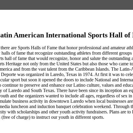
atin American International Sports Hall o
 there are Sports Halls of Fame that honor professional and amateur athlet
 halls of fame that recognize outstanding athletes from different groups 
rts hall of fame that would recognize, honor and salute the outstandin
rts Heritage not only from the United States but also those who came 
erica and from the vast talent from the Caribbean Islands. The Latin-
Deporte was organized in Laredo, Texas in 1974. At first it was to cel
ticular sport but soon it opened the doors to include National and Intern
 continue to preserve and enhance our Latino culture, values and educa
ty of Laredo and South Texas. There have been since its inception an eq
youth and the organizers wanted to include all ages, regardless of sex 
ulate business activity in downtown Laredo when local businesses are co
media luncheon and induction banquet celebration weekend. Through th
nity with scholarships and other youth activity fundraisers. Plans are
 (free of charge) to instruct our youth in different sports.