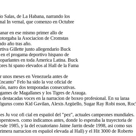
io Salas, de La Habana, narrando los
onal In vernal, que comenzo en Octubre
ganar en ese mismo primer allo de
 otorgaba la Asociacion de Cromstas
ndo año tras año.
tiva Gillette junto allegendario Buck
o en el progama deportivo hispano de
noparlantes en toda America Latina. Buck
dores hi spano elevados al Hall de la Fama
or unos meses en Venezuela antes de
ncanto'' Felo ha sido la voz oficial de
ión, narro dos temporadas consecutivas.
games de Magallanes y los Tigres de Arauga.
 destacadas voces en la narracion de boxeo profesional. En su laraa
 de figurus como Kid Gavilan, Alexis Argüello, Sugar Ray Robi nson, Roc
es Ju voz ofi cial en espaiiol del "pez'', actuales campeones mundiales.
operstown. como indicamos antes, donde lo esperaba la trayectoria de
sde 1985, y la del ecuatoriano Jaime Jarrin desde 1998, asi como sus
mera narracion en espaiiol elevada al Hall) y el Hit 3000 de Roberto